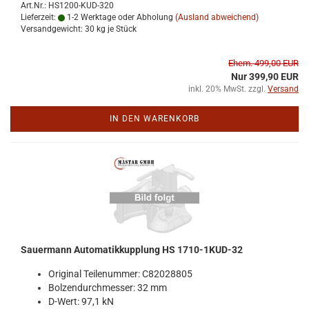
Art.Nr.: HS1200-KUD-320
Lieferzeit:
1-2 Werktage oder Abholung
(Ausland abweichend)
Versandgewicht:
30
kg je Stück
Ehem. 499,00 EUR
Nur 399,90 EUR
inkl. 20% MwSt. zzgl.
Versand
IN DEN WARENKORB
Sauer­mann Au­to­ma­tik­kupp­lung HS 1710-​1KUD-​32
Ori­gi­nal Tei­le­num­mer: C82028805
Bol­zen­durch­mes­ser: 32 mm
D-​Wert: 97,1 kN