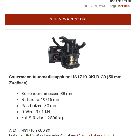
599,90 EUR
inkl. 20% MwSt. zzgl.
Versand
IN DEN WARENKORB
Sauer­mann Au­to­ma­tik­kupp­lung HS1710-​​3KUD-​38 (50 mm
Zu­gö­sen)
Bol­zen­durch­mes­ser: 38 mm
Nut­brei­te: 19/15 mm
Rast­bol­zen: 30 mm
D-​Wert: 97,1 kN
zul. Stütz­last: 2500 kg
Art.Nr.: HS1710-3KUD-38
Lieferzeit:
1-2 Werktage oder Abholung
(Ausland abweichend)