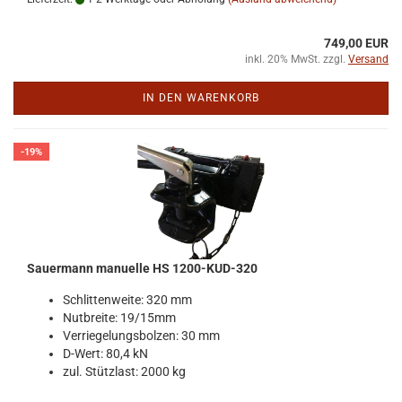
749,00 EUR
inkl. 20% MwSt. zzgl.
Versand
IN DEN WARENKORB
-19%
Sauer­mann ma­nu­el­le HS 1200-​KUD-​320
Schlit­ten­wei­te: 320 mm
Nut­brei­te: 19/15mm
Ver­rie­ge­lungs­bol­zen: 30 mm
D-​Wert: 80,4 kN
zul. Stütz­last: 2000 kg