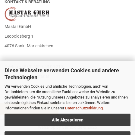
KONTAKT & BERATUNG
Mastar GmbH
Leopoldsberg 1
4076 Sankt Marienkirchen
Telefon +43 (0) 650 / 53 00 215
Diese Webseite verwendet Cookies und andere
E-Mail
office@mastar.at
Technologien
Wir verwenden Cookies und ähnliche Technologien, auch von
Drittanbietern, um die ordentliche Funktionsweise der Website zu
gewährleisten, die Nutzung unseres Angebotes zu analysieren und Ihnen
ein bestmögliches Einkaufserlebnis bieten zu können. Weitere
Informationen finden Sie in unserer
Datenschutzerklärung
.
VERTRAG WIDERRUFEN
Alle Akzeptieren
Webshop
by Gambio.de © 2025