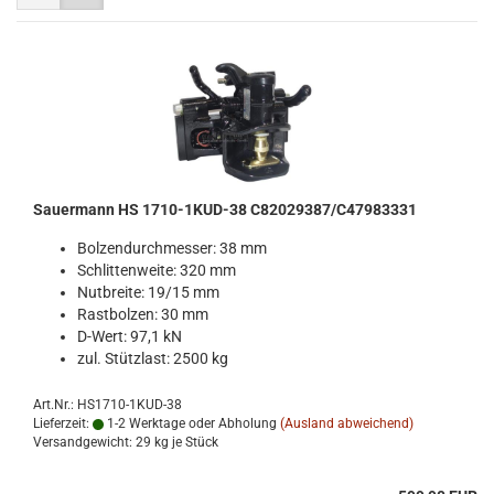
Sauer­mann HS 1710-​1KUD-​38 C82029387/C47983331
Bol­zen­durch­mes­ser: 38 mm
Schlit­ten­wei­te: 320 mm
Nut­brei­te: 19/15 mm
Rast­bol­zen: 30 mm
D-​Wert: 97,1 kN
zul. Stütz­last: 2500 kg
Art.Nr.: HS1710-1KUD-38
Lieferzeit:
1-2 Werktage oder Abholung
(Ausland abweichend)
Versandgewicht:
29
kg je Stück