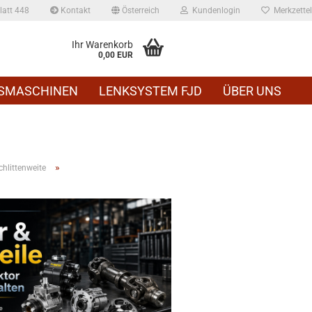
att 448
Kontakt
Österreich
Kundenlogin
Merkzettel
Ihr Warenkorb
0,00 EUR
SMASCHINEN
LENKSYSTEM FJD
ÜBER UNS
»
hlittenweite