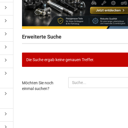
Erweiterte Suche
Die Suche ergab keine genauen Treffer.
MÖCHTEN
Möchten Sie noch
SIE
einmal suchen?
NOCH
EINMAL
SUCHEN?
)