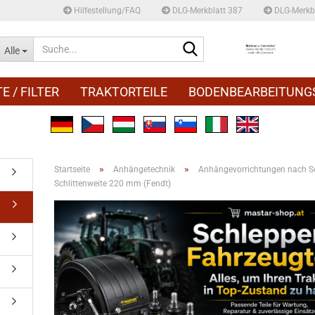
Hilfestellung/FAQ
DLG-Merkblatt 387
DLG-Merkbl
Suche...
Alle
E / FILTER
TRAKTORTEILE
BODENBEARBEITUNG
»
»
Startseite
Anhängetechnik
Anhängevorrichtungen nach Sc
Schlittenweite 220 mm (Fendt)
)