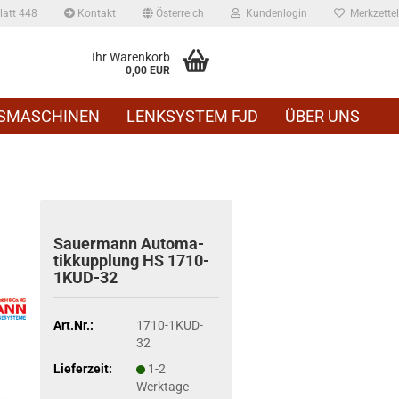
att 448
Kontakt
Österreich
Kundenlogin
Merkzettel
Ihr Warenkorb
0,00 EUR
SMASCHINEN
LENKSYSTEM FJD
ÜBER UNS
Sauer­mann Au­to­ma­
tik­kupp­lung HS 1710-​
1KUD-32
Art.Nr.:
1710-1KUD-
32
Lieferzeit:
1-2
Werktage