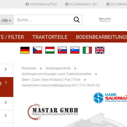
Hilfestellung/FAQ
DLG-Merkblatt 387
DLG-Merkbl
Suche...
Alle
E / FILTER
TRAKTORTEILE
BODENBEARBEITUNG
»
»
Startseite
Anhängetechnik
»
Anhängevorrichtungen nach Traktorhersteller
»
Steyr | Case | New Holland | Fiat | Ford
t
Sauermann Automatikkupplung HS 1710-1KUD-32