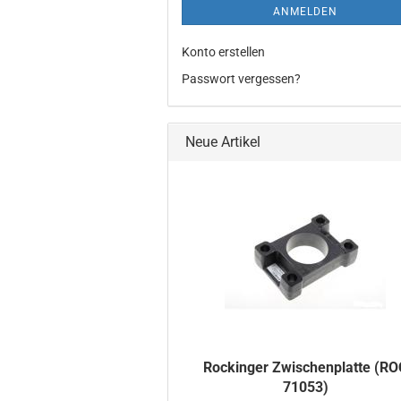
ANMELDEN
Konto erstellen
Passwort vergessen?
Neue Artikel
Ro­ck­in­ger Zwi­schen­plat­te (R
71053)