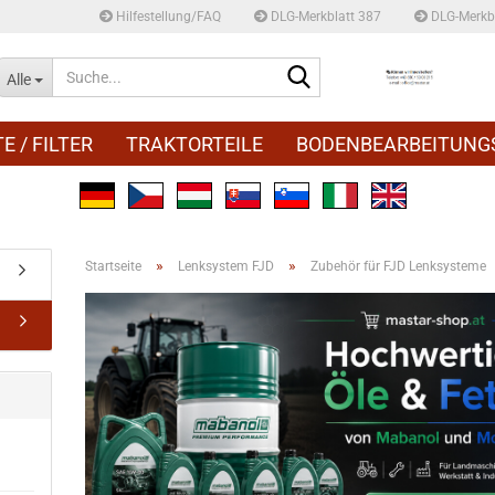
Hilfestellung/FAQ
DLG-Merkblatt 387
DLG-Merkbl
Suche...
Alle
E / FILTER
TRAKTORTEILE
BODENBEARBEITUNG
»
»
Startseite
Lenksystem FJD
Zubehör für FJD Lenksysteme