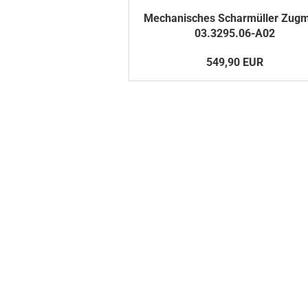
Me­cha­ni­sches Schar­mül­ler Zug­
03.3295.06-​A02
549,90 EUR