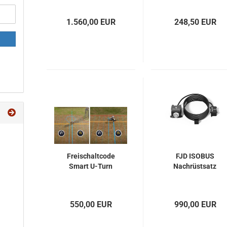
Len­kung
1.560,00 EUR
248,50 EUR
Frei­schalt­code
FJD ISO­BUS
Smart U-​Turn
Nach­rüst­satz
550,00 EUR
990,00 EUR