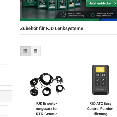
Zubehör für FJD Lenksysteme
FJD Er­wei­te­
FJD AT2 Easy
rungs­satz für
Con­trol Fern­be­
RTK-​Ge­naue
die­nung