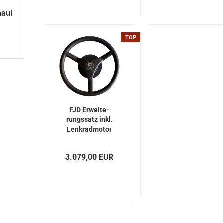
maul
TOP
FJD Er­wei­te­
rungs­satz inkl.
Lenk­rad­mo­tor
3.079,00 EUR