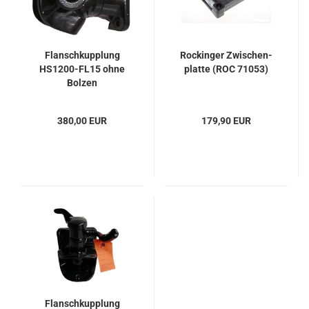
Flansch­kupp­lung
Ro­ck­in­ger Zwi­schen­
HS1200-​​FL15 ohne
plat­te (ROC 71053)
Bol­zen
380,00 EUR
179,90 EUR
Flansch­kupp­lung