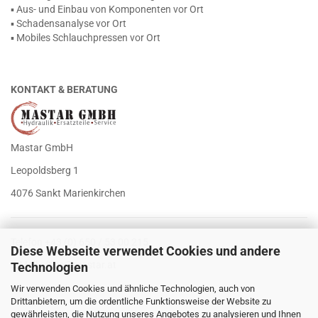
▪ Aus- und Einbau von Komponenten vor Ort
▪ Schadensanalyse vor Ort
▪ Mobiles Schlauchpressen vor Ort
KONTAKT & BERATUNG
Mastar GmbH
Leopoldsberg 1
4076 Sankt Marienkirchen
Telefon +43 (0) 650 / 53 00 215
Diese Webseite verwendet Cookies und andere
E-Mail
office@mastar.at
Technologien
Wir verwenden Cookies und ähnliche Technologien, auch von
Drittanbietern, um die ordentliche Funktionsweise der Website zu
gewährleisten, die Nutzung unseres Angebotes zu analysieren und Ihnen