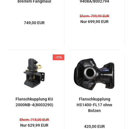
brei­tem Fang­maul
9408A/8002794
Ehem. 799,99 EUR
Nur 699,90 EUR
749,00 EUR
-11%
Flansch­kupp­lung KU
Flansch­kupp­lung
2000NB-​​4(8003290)
HS1400-​​FL17 ohne
Bol­zen
Ehem. 715,00 EUR
Nur 629,99 EUR
420,00 EUR