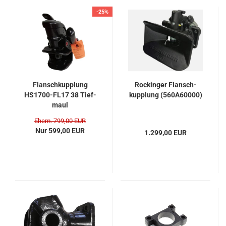
-25%
Flansch­kupp­lung
Ro­ck­in­ger Flansch­
HS1700-​​FL17 38 Tief­
kupp­lung (560A60000)
maul
Ehem. 799,00 EUR
Nur 599,00 EUR
1.299,00 EUR