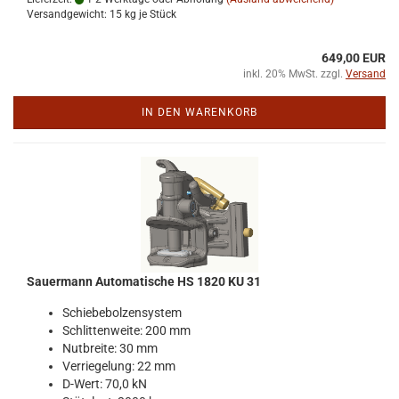
Versandgewicht:
15
kg je Stück
649,00 EUR
inkl. 20% MwSt. zzgl.
Versand
IN DEN WARENKORB
Sauer­mann Au­to­ma­ti­sche HS 1820 KU 31
Schie­be­bol­zen­sys­tem
Schlit­ten­wei­te: 200 mm
Nut­brei­te: 30 mm
Ver­rie­ge­lung: 22 mm
D-​Wert: 70,0 kN