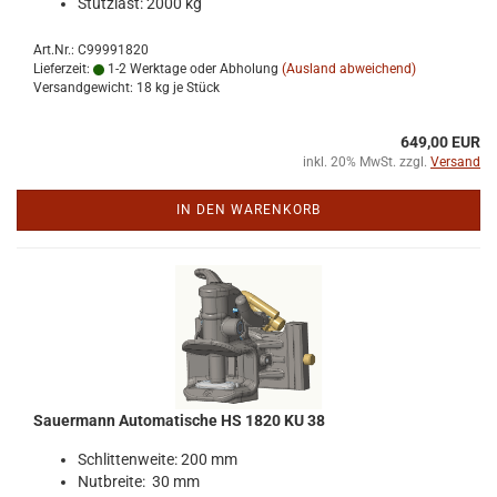
Stütz­last: 2000 kg
Art.Nr.: C99991820
Lieferzeit:
1-2 Werktage oder Abholung
(Ausland abweichend)
Versandgewicht:
18
kg je Stück
649,00 EUR
inkl. 20% MwSt. zzgl.
Versand
IN DEN WARENKORB
Sauer­mann Au­to­ma­ti­sche HS 1820 KU 38
Schlit­ten­wei­te: 200 mm
Nut­brei­te: 30 mm