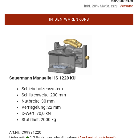
649,00 EUR
inkl. 20% MwSt. zzgl.
Versand
IN DEN WARENKORB
Sauer­mann Ma­nu­el­le HS 1220 KU
Schie­be­bol­zen­sys­tem
Schlit­ten­wei­te: 200 mm
Nut­brei­te: 30 mm
Ver­rie­ge­lung: 22 mm
D-​Wert: 70,0 kN
Stütz­last: 2000 kg
Art.Nr.: C99991220
Lieferzeit:
1-2 Werktage oder Abholung
(Ausland abweichend)