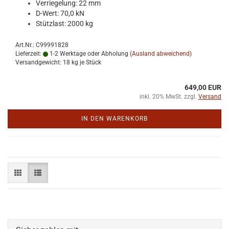
Ver­rie­ge­lung: 22 mm
D-​Wert: 70,0 kN
Stütz­last: 2000 kg
Art.Nr.: C99991828
Lieferzeit:
1-2 Werktage oder Abholung
(Ausland abweichend)
Versandgewicht:
18
kg je Stück
649,00 EUR
inkl. 20% MwSt. zzgl.
Versand
IN DEN WARENKORB