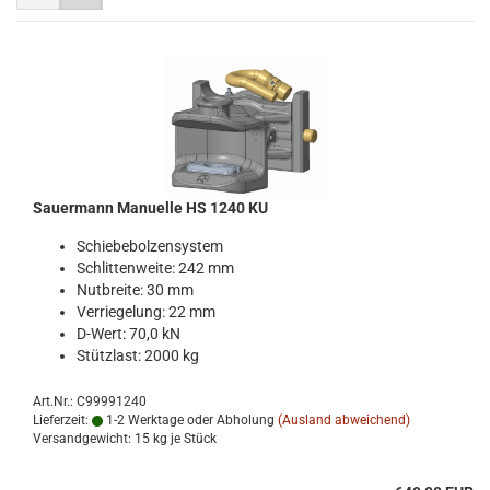
Sauer­mann Ma­nu­el­le HS 1240 KU
Schie­be­bol­zen­sys­tem
Schlit­ten­wei­te: 242 mm
Nut­brei­te: 30 mm
Ver­rie­ge­lung: 22 mm
D-​Wert: 70,0 kN
Stütz­last: 2000 kg
Art.Nr.: C99991240
Lieferzeit:
1-2 Werktage oder Abholung
(Ausland abweichend)
Versandgewicht:
15
kg je Stück