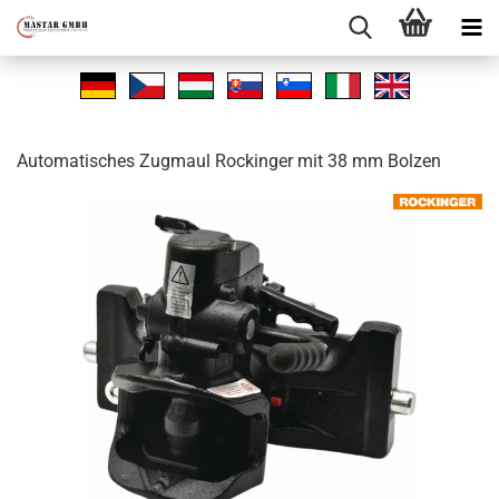
Au­to­ma­ti­sches Zug­maul Ro­ck­in­ger mit 38 mm Bol­zen