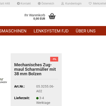
att 448
Kontakt
Österreich
Kundenlogin
Merkzettel
Ihr Warenkorb
0,00 EUR
SMASCHINEN
LENKSYSTEM FJD
ÜBER UNS
-9%
Me­cha­ni­sches Zug­
maul Schar­mül­ler mit
38 mm Bol­zen
Art.Nr.:
05.3255.06-
A02
Lieferzeit:
3-4
Werktage