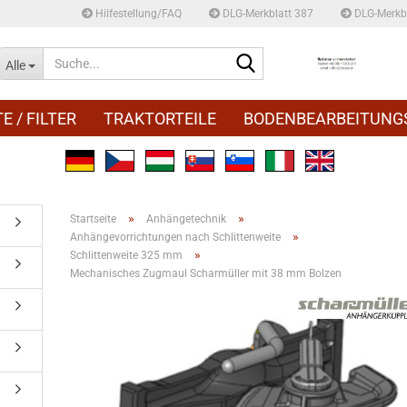
Hilfestellung/FAQ
DLG-Merkblatt 387
DLG-Merkbl
Suche...
Alle
E / FILTER
TRAKTORTEILE
BODENBEARBEITUNG
»
»
Startseite
Anhängetechnik
»
Anhängevorrichtungen nach Schlittenweite
»
Schlittenweite 325 mm
)
Mechanisches Zugmaul Scharmüller mit 38 mm Bolzen