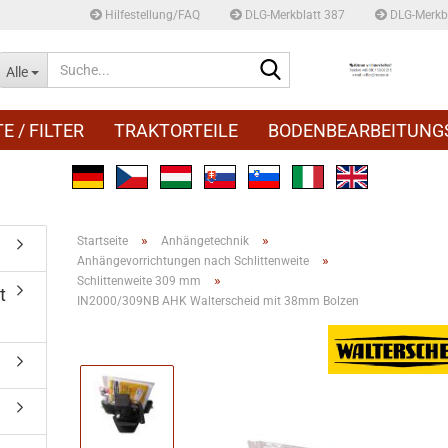
Hilfestellung/FAQ
DLG-Merkblatt 387
DLG-Merkbl
Suche...
Alle
E / FILTER
TRAKTORTEILE
BODENBEARBEITUNG
»
»
Startseite
Anhängetechnik
»
Anhängevorrichtungen nach Schlittenweite
»
Schlittenweite 309 mm
t
IN2000/309NB AHK Walterscheid mit 38mm Bolzen