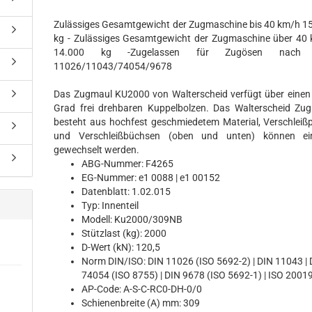
Zulässiges Gesamtgewicht der Zugmaschine bis 40 km/h 1
kg - Zulässiges Gesamtgewicht der Zugmaschine über 40
14.000 kg -Zugelassen für Zugösen nach
11026/11043/74054/9678
Das Zugmaul KU2000 von Walterscheid verfügt über eine
Grad frei drehbaren Kuppelbolzen. Das Walterscheid Zu
besteht aus hochfest geschmiedetem Material, Verschleißp
und Verschleißbüchsen (oben und unten) können ei
gewechselt werden.
ABG-Nummer: F4265
EG-Nummer: e1 0088 | e1 00152
Datenblatt: 1.02.015
Typ: Innenteil
Modell: Ku2000/309NB
Stützlast (kg): 2000
D-Wert (kN): 120,5
Norm DIN/ISO: DIN 11026 (ISO 5692-2) | DIN 11043 | 
74054 (ISO 8755) | DIN 9678 (ISO 5692-1) | ISO 20019
AP-Code: A-S-C-RC0-DH-0/0
Schienenbreite (A) mm: 309