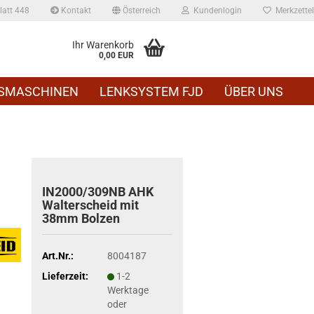
att 448
Kontakt
Österreich
Kundenlogin
Merkzettel
Ihr Warenkorb
0,00 EUR
SMASCHINEN
LENKSYSTEM FJD
ÜBER UNS
IN2000/309NB AHK
Wal­ter­scheid mit
38mm Bol­zen
Art.Nr.:
8004187
Lieferzeit:
1-2
Werktage
oder