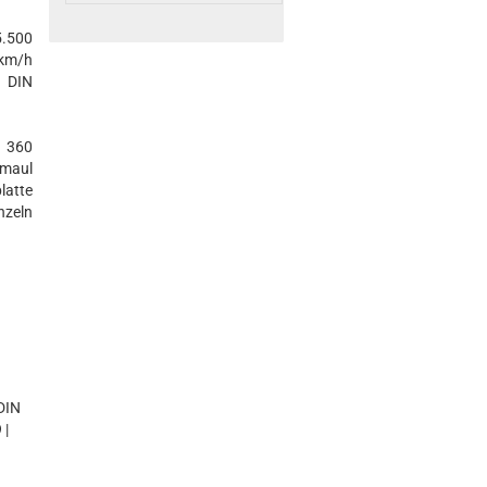
5.500
 km/h
 DIN
n 360
gmaul
latte
nzeln
DIN
 |