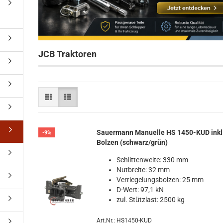
JCB Traktoren
Sauer­mann Ma­nu­el­le HS 1450-​KUD inkl
-9%
Bol­zen (schwarz/grün)
Schlit­ten­wei­te: 330 mm
Nut­brei­te: 32 mm
Ver­rie­ge­lungs­bol­zen: 25 mm
D-​Wert: 97,1 kN
zul. Stütz­last: 2500 kg
Art.Nr.: HS1450-KUD