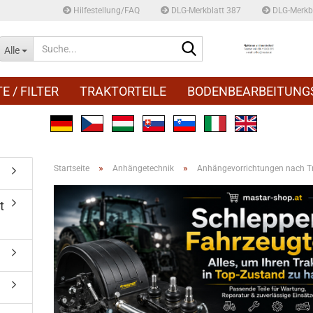
Hilfestellung/FAQ
DLG-Merkblatt 387
DLG-Merkbl
Suche...
Alle
E / FILTER
TRAKTORTEILE
BODENBEARBEITUNG
»
»
Startseite
Anhängetechnik
Anhängevorrichtungen nach Tra
t