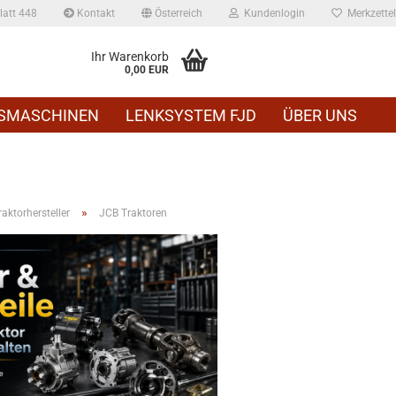
att 448
Kontakt
Österreich
Kundenlogin
Merkzettel
Ihr Warenkorb
0,00 EUR
SMASCHINEN
LENKSYSTEM FJD
ÜBER UNS
»
ktorhersteller
JCB Traktoren