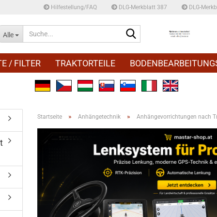
Hilfestellung/FAQ
DLG-Merkblatt 387
DLG-Merkbl
Suche...
Alle
E / FILTER
TRAKTORTEILE
BODENBEARBEITUNG
»
»
Startseite
Anhängetechnik
Anhängevorrichtungen nach Tra
t