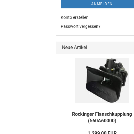
ANMELDEN
Konto erstellen
Passwort vergessen?
Neue Artikel
Ro­ck­in­ger Flansch­kupp­lung
(560A60000)
1.299,00 EUR