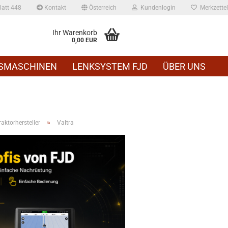
att 448
Kontakt
Österreich
Kundenlogin
Merkzettel
Ihr Warenkorb
0,00 EUR
SMASCHINEN
LENKSYSTEM FJD
ÜBER UNS
»
ktorhersteller
Valtra