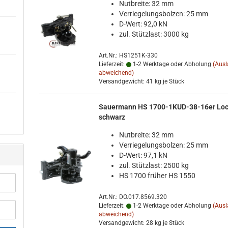
Nut­brei­te: 32 mm
Ver­rie­ge­lungs­bol­zen: 25 mm
D-​Wert: 92,0 kN
zul. Stütz­last: 3000 kg
Art.Nr.: HS1251K-330
Lieferzeit:
1-2 Werktage oder Abholung
(Aus
abweichend)
Versandgewicht:
41
kg je Stück
Sauer­mann HS 1700-​1KUD-​38-16er Lo
schwarz
Nut­brei­te: 32 mm
Ver­rie­ge­lungs­bol­zen: 25 mm
D-​Wert: 97,1 kN
zul. Stütz­last: 2500 kg
HS 1700 frü­her HS 1550
Art.Nr.: DO.017.8569.320
Lieferzeit:
1-2 Werktage oder Abholung
(Aus
abweichend)
Versandgewicht:
28
kg je Stück