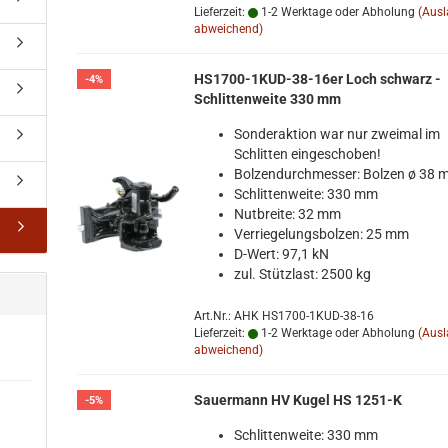
Lieferzeit:
1-2 Werktage oder Abholung
(Aus
abweichend)
HS1700-​​1KUD-​38-16er Loch schwarz -
-4%
Schlit­ten­wei­te 330 mm
Son­der­ak­ti­on war nur zwei­mal im
Schlit­ten ein­ge­scho­ben!
Bol­zen­durch­mes­ser: Bol­zen ø 38
Schlit­ten­wei­te: 330 mm
Nut­brei­te: 32 mm
Ver­rie­ge­lungs­bol­zen: 25 mm
D-​Wert: 97,1 kN
zul. Stütz­last: 2500 kg
Art.Nr.: AHK HS1700-1KUD-38-16
Lieferzeit:
1-2 Werktage oder Abholung
(Aus
abweichend)
Sauer­mann HV Kugel HS 1251-​K
-5%
Schlit­ten­wei­te: 330 mm