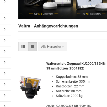
Valtra - Anhängevorrichtungen
Alle Hersteller
Wal­ter­scheid Zug­maul KU2000/335NB 
38 mm Bol­zen (8004182)
Kup­pel­bol­zen: 38 mm
Schie­nen­brei­te: 335 mm
Rast­bol­zen: 22 mm
Nut­brei­te: 30 mm
Stütz­last: 2000 kg
Art.Nr.: KU 2000/335 NB /8004182