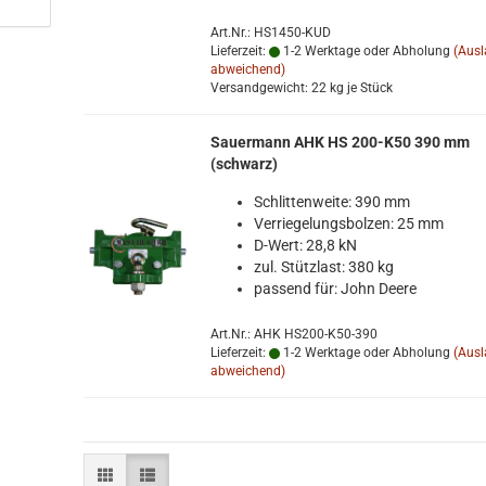
Art.Nr.: HS1450-KUD
Lieferzeit:
1-2 Werktage oder Abholung
(Aus
abweichend)
Versandgewicht:
22
kg je Stück
Sauer­mann AHK HS 200-​K50 390 mm
(schwarz)
Schlit­ten­wei­te: 390 mm
Ver­rie­ge­lungs­bol­zen: 25 mm
D-​Wert: 28,8 kN
zul. Stütz­last: 380 kg
pas­send für: John Deere
Art.Nr.: AHK HS200-K50-390
Lieferzeit:
1-2 Werktage oder Abholung
(Aus
abweichend)