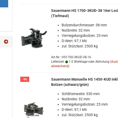
Sauer­mann HS 1700-​3KUD-​38 16er Loc
(Tief­maul)
Bol­zen­durch­mes­ser: 38 mm
Nut­brei­te: 32 mm
Ver­rie­ge­lungs­bol­zen: 25 mm
D-​Wert: 97,1 kN
zul. Stütz­last: 2500 kg
Art.Nr.: HS1700-3KUD-38-16
Lieferzeit:
1-2 Werktage oder Abholung
(Aus
abweichend)
Sauer­mann Ma­nu­el­le HS 1450-​KUD inkl
-9%
Bol­zen (schwarz/grün)
Schlit­ten­wei­te: 330 mm
Nut­brei­te: 32 mm
Ver­rie­ge­lungs­bol­zen: 25 mm
D-​Wert: 97,1 kN
zul. Stütz­last: 2500 kg