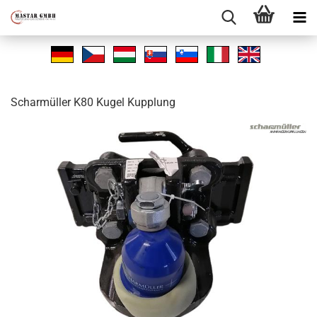
Schar­mül­ler K80 Kugel Kupp­lung