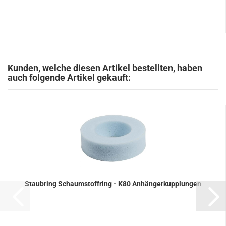
Kunden, welche diesen Artikel bestellten, haben
auch folgende Artikel gekauft:
Staub­ring Schaum­stoff­ring - K80 An­hän­ger­kupp­lun­gen