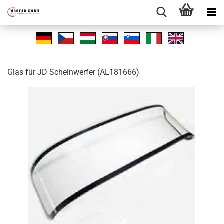
Glas für JD Schein­wer­fer (AL181666)