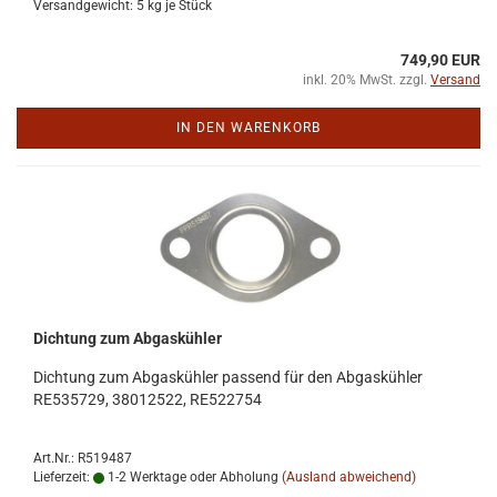
Versandgewicht:
5
kg je Stück
749,90 EUR
inkl. 20% MwSt. zzgl.
Versand
IN DEN WARENKORB
Dich­tung zum Ab­gas­küh­ler
Dich­tung zum Ab­gas­küh­ler pas­send für den Ab­gas­küh­ler
RE535729, 38012522, RE522754
Art.Nr.: R519487
Lieferzeit:
1-2 Werktage oder Abholung
(Ausland abweichend)