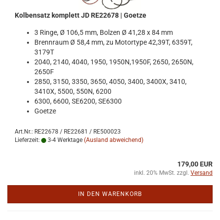
Kol­ben­satz kom­plett JD RE22678 | Goet­ze
3 Ringe, Ø 106,5 mm, Bol­zen Ø 41,28 x 84 mm
Brenn­raum Ø 58,4 mm, zu Mo­tor­ty­pe 42,39T, 6359T,
3179T
2040, 2140, 4040, 1950, 1950N,1950F, 2650, 2650N,
2650F
2850, 3150, 3350, 3650, 4050, 3400, 3400X, 3410,
3410X, 5500, 550N, 6200
6300, 6600, SE6200, SE6300
Goet­ze
Art.Nr.: RE22678 / RE22681 / RE500023
Lieferzeit:
3-4 Werktage
(Ausland abweichend)
179,00 EUR
inkl. 20% MwSt. zzgl.
Versand
IN DEN WARENKORB