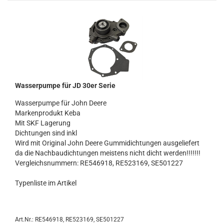
Was­ser­pum­pe für JD 30er Serie
Was­ser­pum­pe für John Deere
Mar­ken­pro­dukt Keba
Mit SKF La­ge­rung
Dich­tun­gen sind inkl
Wird mit Ori­gi­nal John Deere Gum­mi­dich­tun­gen aus­ge­lie­fert
da die Nach­bau­dich­tun­gen meis­tens nicht dicht wer­den!!!!!!!
Ver­gleichs­num­mern: RE546918, RE523169, SE501227
Ty­pen­lis­te im Ar­ti­kel
Art.Nr.: RE546918, RE523169, SE501227