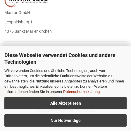
Mastar GmbH
Leopoldsberg 1
4076 Sankt Marienkirchen
Telefon +43 (0) 650 / 53 00 215
Diese Webseite verwendet Cookies und andere
E-Mail
office@mastar.at
Technologien
Wir verwenden Cookies und ähnliche Technologien, auch von
Drittanbietern, um die ordentliche Funktionsweise der Website zu
gewährleisten, die Nutzung unseres Angebotes zu analysieren und Ihnen
ein bestmögliches Einkaufserlebnis bieten zu können. Weitere
Informationen finden Sie in unserer
Datenschutzerklärung
.
VERTRAG WIDERRUFEN
Alle Akzeptieren
Webshop
by Gambio.de © 2025
Nur Notwendige