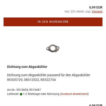
6,99 EUR
inkl. 20% MwSt. zzgl.
Versand
IN DEN WARENKORB
Dich­tung zum Ab­gas­küh­ler
Dich­tung zum Ab­gas­küh­ler pas­send für den Ab­gas­küh­ler
RE535729, 38012522, RE522754
Art.Nr.: R518858, R519487
Lieferzeit:
1-2 Werktage oder Abholung
(Ausland abweichend)
6,99 EUR