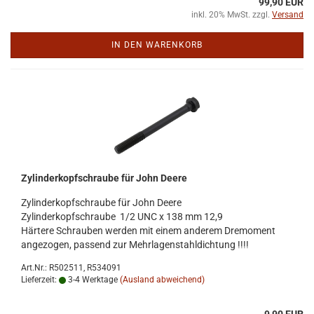
99,90 EUR
inkl. 20% MwSt. zzgl.
Versand
IN DEN WARENKORB
Zy­lin­der­kopf­schrau­be für John Deere
Zy­lin­der­kopf­schrau­be für John Deere
Zy­lin­der­kopf­schrau­be 1/2 UNC x 138 mm 12,9
Här­te­re Schrau­ben wer­den mit einem an­de­rem Dre­mo­ment
an­ge­zo­gen, pas­send zur Mehr­la­gen­stahl­dich­tung !!!!
Art.Nr.: R502511, R534091
Lieferzeit:
3-4 Werktage
(Ausland abweichend)