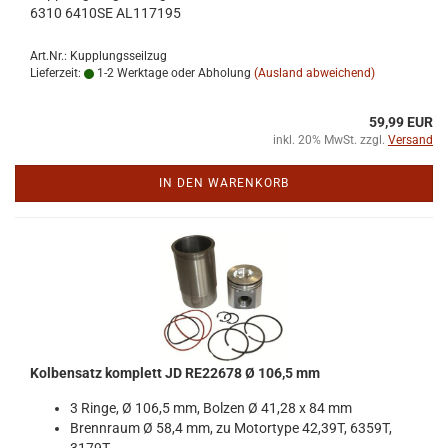
6310 6410SE AL117195
Art.Nr.: Kupplungsseilzug
Lieferzeit:
1-2 Werktage oder Abholung
(Ausland abweichend)
59,99 EUR
inkl. 20% MwSt. zzgl.
Versand
IN DEN WARENKORB
Kol­ben­satz kom­plett JD RE22678 Ø 106,5 mm
3 Ringe, Ø 106,5 mm, Bol­zen Ø 41,28 x 84 mm
Brenn­raum Ø 58,4 mm, zu Mo­tor­ty­pe 42,39T, 6359T,