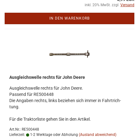
inkl. 20% MwSt. zzgl.
Versand
IN DEN WARENKORB
Aus­gleichs­wel­le rechts für John Deere
Aus­gleichs­wel­le rechts für John Deere.
Pas­send für RE500448
Die An­ga­ben rechts, links be­zie­hen sich immer in Fahrt­rich­
tung.
Für die Trak­tor­lis­te gehen Sie in den Ar­ti­kel.
Art.Nr.: RE500448
Lieferzeit:
1-2 Werktage oder Abholung
(Ausland abweichend)