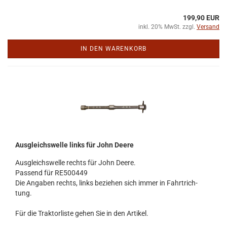
199,90 EUR
inkl. 20% MwSt. zzgl.
Versand
IN DEN WARENKORB
Aus­gleichs­wel­le links für John Deere
Aus­gleichs­wel­le rechts für John Deere.
Pas­send für RE500449
Die An­ga­ben rechts, links be­zie­hen sich immer in Fahrt­rich­
tung.
Für die Trak­tor­lis­te gehen Sie in den Ar­ti­kel.