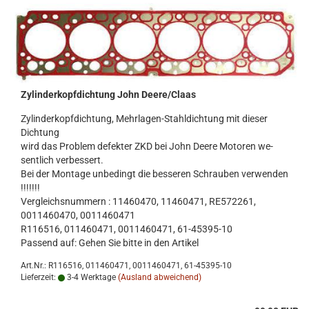
Zy­lin­der­kopf­dich­tung John Deere/Claas
Zy­lin­der­kopf­dich­tung, Mehrlagen-​Stahldichtung mit die­ser
Dich­tung
wird das Pro­blem de­fek­ter ZKD bei John Deere Mo­to­ren we­
sent­lich ver­bes­sert.
Bei der Mon­ta­ge un­be­dingt die bes­se­ren Schrau­ben ver­wen­den
!!!!!!!
Ver­gleichs­num­mern : 11460470, 11460471, RE572261,
0011460470, 0011460471
R116516, 011460471, 0011460471, 61-​45395-10
Pas­send auf: Gehen Sie bitte in den Ar­ti­kel
Art.Nr.: R116516, 011460471, 0011460471, 61-45395-10
Lieferzeit:
3-4 Werktage
(Ausland abweichend)