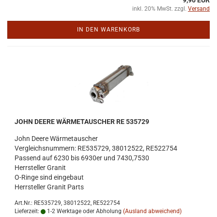
9,90 EUR
inkl. 20% MwSt. zzgl.
Versand
IN DEN WARENKORB
JOHN DEERE WÄR­ME­TAU­SCHER RE 535729
John Deere Wär­me­tau­scher
Ver­gleichs­num­mern: RE535729, 38012522, RE522754
Pas­send auf 6230 bis 6930er und 7430,7530
Herr­stel­ler Gra­nit
O-​Ringe sind ein­ge­baut
Herr­stel­ler Gra­nit Parts
Art.Nr.: RE535729, 38012522, RE522754
Lieferzeit:
1-2 Werktage oder Abholung
(Ausland abweichend)