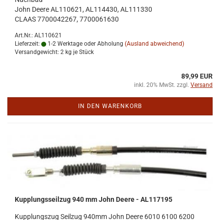
John Deere AL110621, AL114430, AL111330
CLAAS 7700042267, 7700061630
Art.Nr.: AL110621
Lieferzeit:
1-2 Werktage oder Abholung
(Ausland abweichend)
Versandgewicht:
2
kg je Stück
89,99 EUR
inkl. 20% MwSt. zzgl.
Versand
IN DEN WARENKORB
Kupp­lungs­seil­zug 940 mm John Deere - AL117195
Kupp­lungs­zug Seil­zug 940mm John Deere 6010 6100 6200