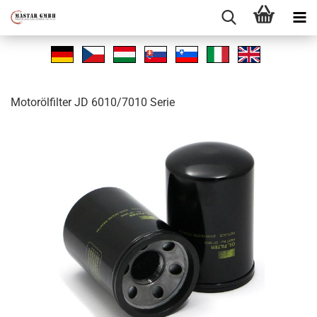
Mo­toröl­fil­ter JD 6010/7010 Serie