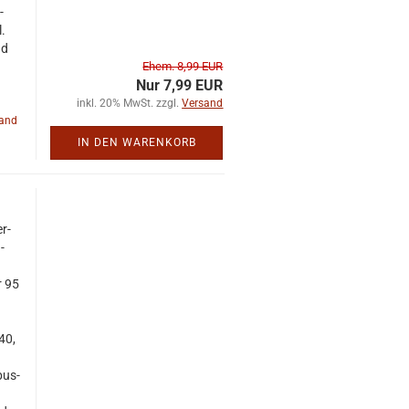
­
l.
nd
Ehem. 8,99 EUR
Nur 7,99 EUR
inkl. 20% MwSt. zzgl.
Versand
land
IN DEN WARENKORB
er­
­
r 95
40,
­bus­