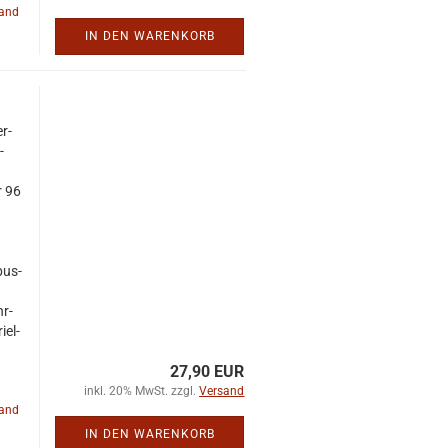
land
IN DEN WARENKORB
er­
­
r 96
­bus­
hr­
­el­
27,90 EUR
inkl. 20% MwSt. zzgl.
Versand
land
IN DEN WARENKORB