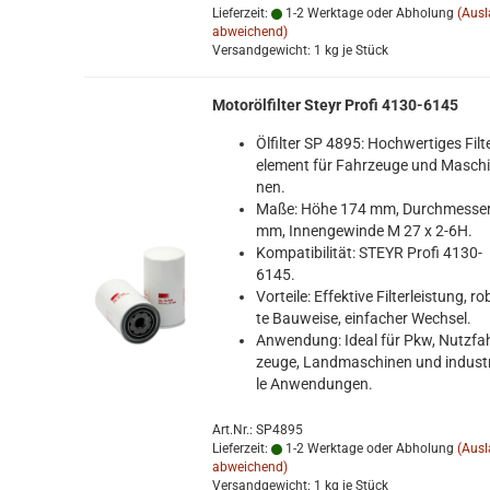
Lieferzeit:
1-2 Werktage oder Abholung
(Aus
abweichend)
Versandgewicht:
1
kg je Stück
Mo­toröl­fil­ter Steyr Profi 4130-​6145
Öl­fil­ter SP 4895: Hoch­wer­ti­ges Fil­t
ele­ment für Fahr­zeu­ge und Ma­schi
nen.
Maße: Höhe 174 mm, Durch­mes­se
mm, In­nen­ge­win­de M 27 x 2-6H.
Kom­pa­ti­bi­li­tät: STEYR Profi 4130-​
6145.
Vor­tei­le: Ef­fek­ti­ve Fil­ter­leis­tung, ro
te Bau­wei­se, ein­fa­cher Wech­sel.
An­wen­dung: Ideal für Pkw, Nutz­fa
zeu­ge, Land­ma­schi­nen und in­dus­tri
le An­wen­dun­gen.
Art.Nr.: SP4895
Lieferzeit:
1-2 Werktage oder Abholung
(Aus
abweichend)
Versandgewicht:
1
kg je Stück