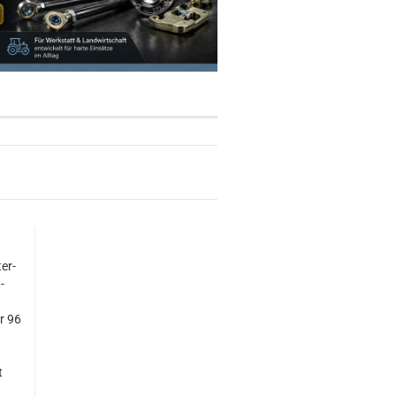
ter­
­
r 96
t