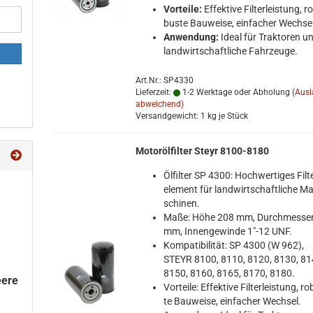
Vor­tei­le:
Ef­fek­ti­ve Fil­ter­leis­tung, ro
bus­te Bau­wei­se, ein­fa­cher Wech­se
An­wen­dung:
Ideal für Trak­to­ren u
land­wirt­schaft­li­che Fahr­zeu­ge.
Art.Nr.: SP4330
Lieferzeit:
1-2 Werktage oder Abholung
(Aus
abweichend)
Versandgewicht:
1
kg je Stück
Mo­toröl­fil­ter Steyr 8100-​8180
Öl­fil­ter SP 4300: Hoch­wer­ti­ges Fil­t
ele­ment für land­wirt­schaft­li­che Ma
schi­nen.
Maße: Höhe 208 mm, Durch­mes­se
mm, In­nen­ge­win­de 1"-12 UNF.
Kom­pa­ti­bi­li­tät: SP 4300 (W 962),
STEYR 8100, 8110, 8120, 8130, 81
8150, 8160, 8165, 8170, 8180.
eere
Vor­tei­le: Ef­fek­ti­ve Fil­ter­leis­tung, ro
te Bau­wei­se, ein­fa­cher Wech­sel.