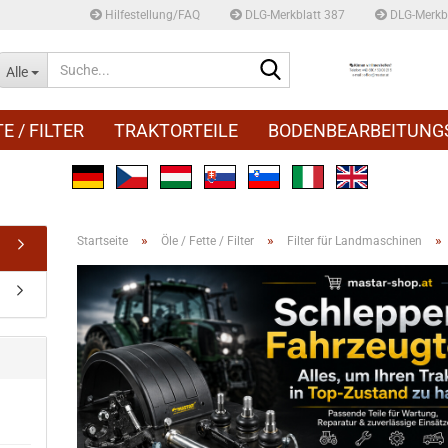
Hilfestellung/FAQ
DLG-Merkblatt 387
DLG-Merkbl
Suche...
Alle
E / FILTER
TRAKTORTEILE
BODENBEARBEITUNG
»
»
»
Startseite
Öle / Fette / Filter
Filter für Landmaschinen