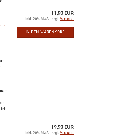
nd
11,90 EUR
inkl. 20% MwSt. zzgl.
Versand
land
IN DEN WARENKORB
er­
­
r
.
­bus­
hr­
­el­
19,90 EUR
inkl. 20% MwSt. zzgl.
Versand