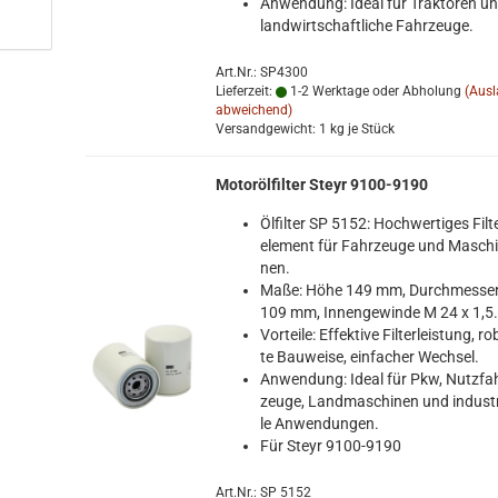
An­wen­dung: Ideal für Trak­to­ren u
land­wirt­schaft­li­che Fahr­zeu­ge.
Art.Nr.: SP4300
Lieferzeit:
1-2 Werktage oder Abholung
(Aus
abweichend)
Versandgewicht:
1
kg je Stück
Mo­toröl­fil­ter Steyr 9100-​9190
Öl­fil­ter SP 5152: Hoch­wer­ti­ges Fil­t
ele­ment für Fahr­zeu­ge und Ma­schi
nen.
Maße: Höhe 149 mm, Durch­mes­se
109 mm, In­nen­ge­win­de M 24 x 1,5
Vor­tei­le: Ef­fek­ti­ve Fil­ter­leis­tung, ro
te Bau­wei­se, ein­fa­cher Wech­sel.
An­wen­dung: Ideal für Pkw, Nutz­fa
zeu­ge, Land­ma­schi­nen und in­dus­tri
le An­wen­dun­gen.
Für Steyr 9100-​9190
Art.Nr.: SP 5152