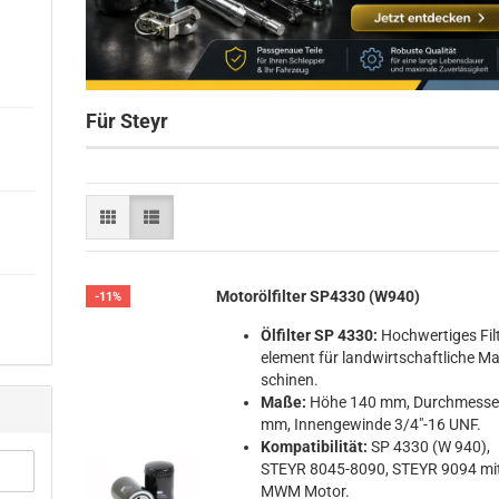
Für Steyr
Mo­toröl­fil­ter SP4330 (W940)
-11%
Öl­fil­ter SP 4330:
Hoch­wer­ti­ges Fil­
ele­ment für land­wirt­schaft­li­che Ma
schi­nen.
Maße:
Höhe 140 mm, Durch­mes­se
mm, In­nen­ge­win­de 3/4"-16 UNF.
Kom­pa­ti­bi­li­tät:
SP 4330 (W 940),
STEYR 8045-​8090, STEYR 9094 mi
MWM Motor.