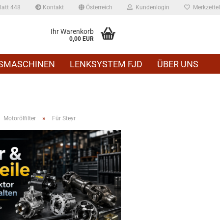
att 448
Kontakt
Österreich
Kundenlogin
Merkzettel
Ihr Warenkorb
0,00 EUR
SMASCHINEN
LENKSYSTEM FJD
ÜBER UNS
»
Motorölfilter
Für Steyr