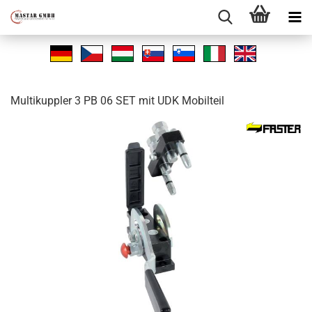
Mul­tikupp­ler 3 PB 06 SET mit UDK Mo­bil­teil