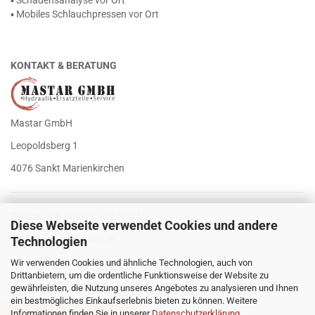
▪ Schadensanalyse vor Ort
▪ Mobiles Schlauchpressen vor Ort
KONTAKT & BERATUNG
Mastar GmbH
Leopoldsberg 1
4076 Sankt Marienkirchen
Telefon +43 (0) 650 / 53 00 215
Diese Webseite verwendet Cookies und andere
E-Mail
office@mastar.at
Technologien
Wir verwenden Cookies und ähnliche Technologien, auch von
Drittanbietern, um die ordentliche Funktionsweise der Website zu
gewährleisten, die Nutzung unseres Angebotes zu analysieren und Ihnen
ein bestmögliches Einkaufserlebnis bieten zu können. Weitere
Informationen finden Sie in unserer
Datenschutzerklärung
.