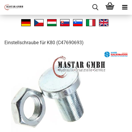
Ein­stell­schrau­be für K80 (C47690693)