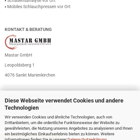
▪ Schadensanalyse vor Ort
▪ Mobiles Schlauchpressen vor Ort
KONTAKT & BERATUNG
Mastar GmbH
Leopoldsberg 1
4076 Sankt Marienkirchen
Telefon +43 (0) 650 / 53 00 215
Diese Webseite verwendet Cookies und andere
E-Mail
office@mastar.at
Technologien
Wir verwenden Cookies und ähnliche Technologien, auch von
Drittanbietern, um die ordentliche Funktionsweise der Website zu
gewährleisten, die Nutzung unseres Angebotes zu analysieren und Ihnen
ein bestmögliches Einkaufserlebnis bieten zu können. Weitere
Informationen finden Sie in unserer
Datenschutzerklärung
.