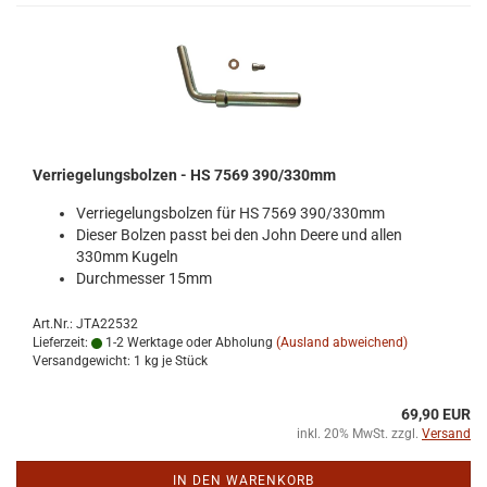
Ver­rie­ge­lungs­bol­zen - HS 7569 390/330mm
Ver­rie­ge­lungs­bol­zen für HS 7569 390/330mm
Die­ser Bol­zen passt bei den John Deere und allen
330mm Ku­geln
Durch­mes­ser 15mm
Art.Nr.: JTA22532
Lieferzeit:
1-2 Werktage oder Abholung
(Ausland abweichend)
Versandgewicht:
1
kg je Stück
69,90 EUR
inkl. 20% MwSt. zzgl.
Versand
IN DEN WARENKORB