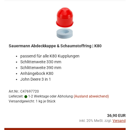
Sauer­mann Ab­deck­kap­pe & Schaum­stoff­ring | K80
pas­send für alle K80 Kupp­lun­gen
Schlit­ten­wei­te 330 mm
Schlit­ten­wei­te 390 mm
An­hän­ge­bock K80
John Deere 3 in 1
Art.Nr.: C47697720
Lieferzeit:
1-2 Werktage oder Abholung
(Ausland abweichend)
Versandgewicht:
1
kg je Stück
36,90 EUR
inkl. 20% MwSt. zzgl.
Versand