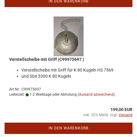
IN DEN WARENKORB
Ver­stell­schei­be mit Griff (C99975697 )
Ver­stell­schei­be mit Griff für K 80 Ku­geln HS 7569
und S04 3300 K 80 Ku­geln
Art.Nr.: C99975697
Lieferzeit:
1-2 Werktage oder Abholung
(Ausland abweichend)
199,00 EUR
inkl. 20% MwSt. zzgl.
Versand
IN DEN WARENKORB