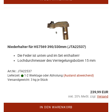
Nie­der­hal­ter für HS7569 390/330mm (JTA22537)
Die Feder ist unten und im Set ent­hal­ten!
Loch­durch­mes­ser des Ver­rie­ge­lungs­bol­zen 15 mm
Art.Nr.: JTA22537
Lieferzeit:
1-2 Werktage oder Abholung
(Ausland abweichend)
Versandgewicht:
3
kg je Stück
239,99 EUR
inkl. 20% MwSt. zzgl.
Versand
IN DEN WARENKORB