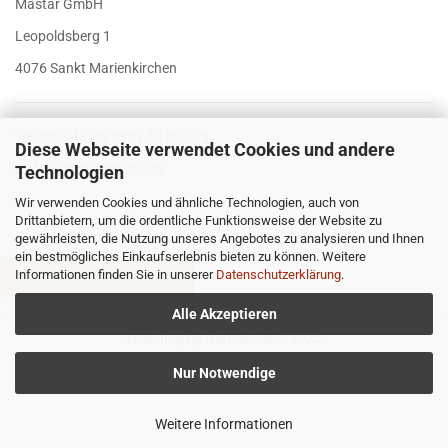
Mastar GmbH
Leopoldsberg 1
4076 Sankt Marienkirchen
Telefon +43 (0) 650 / 53 00 215
Diese Webseite verwendet Cookies und andere
E-Mail
office@mastar.at
Technologien
Wir verwenden Cookies und ähnliche Technologien, auch von
Drittanbietern, um die ordentliche Funktionsweise der Website zu
gewährleisten, die Nutzung unseres Angebotes zu analysieren und Ihnen
ein bestmögliches Einkaufserlebnis bieten zu können. Weitere
Informationen finden Sie in unserer
Datenschutzerklärung
.
VERTRAG WIDERRUFEN
Alle Akzeptieren
Webshop
by Gambio.de © 2025
Nur Notwendige
Weitere Informationen