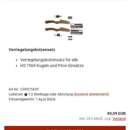
Ver­rie­ge­lungs­bol­zen­satz
Ver­rie­ge­lungs­bol­zen­satz für alle
HS 7569 Ku­geln und Piton Ein­sät­ze
Art.Nr.: C99975695
Lieferzeit:
1-2 Werktage oder Abholung
(Ausland abweichend)
Versandgewicht:
1
kg je Stück
99,99 EUR
inkl. 20% MwSt. zzgl.
Versand