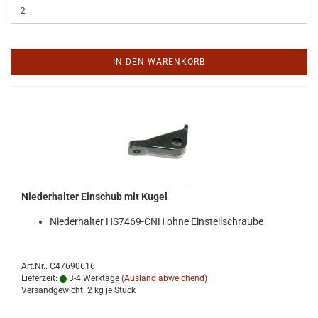
IN DEN WARENKORB
Nie­der­hal­ter Ein­schub mit Kugel
Nie­der­hal­ter HS7469-​CNH ohne Ein­stell­schrau­be
Art.Nr.: C47690616
Lieferzeit:
3-4 Werktage
(Ausland abweichend)
Versandgewicht:
2
kg je Stück