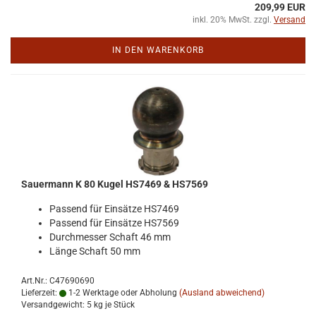
209,99 EUR
inkl. 20% MwSt. zzgl.
Versand
IN DEN WARENKORB
Sauer­mann K 80 Kugel HS7469 & HS7569
Pas­send für Ein­sät­ze HS7469
Pas­send für Ein­sät­ze HS7569
Durch­mes­ser Schaft 46 mm
Länge Schaft 50 mm
Art.Nr.: C47690690
Lieferzeit:
1-2 Werktage oder Abholung
(Ausland abweichend)
Versandgewicht:
5
kg je Stück