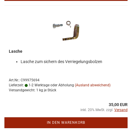
La­sche
La­sche zum si­chern des Ver­rie­ge­lungs­bol­zen
Art.Nr.: C99975694
Lieferzeit:
1-2 Werktage oder Abholung
(Ausland abweichend)
Versandgewicht:
1
kg je Stück
35,00 EUR
inkl. 20% MwSt. zzgl.
Versand
IN DEN WARENKORB