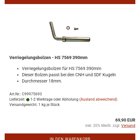
Ver­rie­ge­lungs­bol­zen - HS 7569 390mm
Ver­rie­ge­lungs­bol­zen für HS 7569 390mm
Die­ser Bol­zen passt bei den CNH und SDF Ku­geln
Durch­mes­ser 18mm.
Art.Nr.: C99975693
Lieferzeit:
1-2 Werktage oder Abholung
(Ausland abweichend)
Versandgewicht:
1
kg je Stück
69,90 EUR
inkl. 20% MwSt. zzgl.
Versand
IN DEN WARENKORB