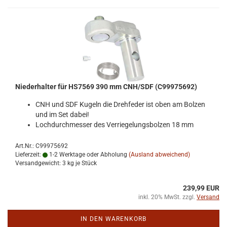
Nie­der­hal­ter für HS7569 390 mm CNH/SDF (C99975692)
CNH und SDF Ku­geln die Dreh­fe­der ist oben am Bol­zen
und im Set dabei!
Loch­durch­mes­ser des Ver­rie­ge­lungs­bol­zen 18 mm
Art.Nr.: C99975692
Lieferzeit:
1-2 Werktage oder Abholung
(Ausland abweichend)
Versandgewicht:
3
kg je Stück
239,99 EUR
inkl. 20% MwSt. zzgl.
Versand
IN DEN WARENKORB