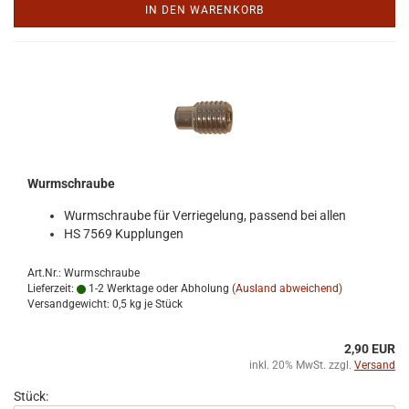
IN DEN WARENKORB
Wurm­schrau­be
Wurm­schrau­be für Ver­rie­ge­lung, pas­send bei allen
HS 7569 Kupp­lun­gen
Art.Nr.: Wurmschraube
Lieferzeit:
1-2 Werktage oder Abholung
(Ausland abweichend)
Versandgewicht:
0,5
kg je Stück
2,90 EUR
inkl. 20% MwSt. zzgl.
Versand
Stück: