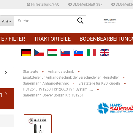
Hilfestellung/FAQ
DLG-Merkblatt 387
DLG-Merkbl
Suche...
Alle
E / FILTER
TRAKTORTEILE
BODENBEARBEITUNG
»
»
Startseite
Anhängetechnik
»
Ersatzteile für Anhängetechnik der verschiedenen Herrsteller
»
»
Sauermann Anhängetechnik
Ersatzteile für K80 Kugeln
»
HS1251, HV1250, HS1266,3 in 1 System......
 1
Sauermann Oberer Bolzen Kit HS1251