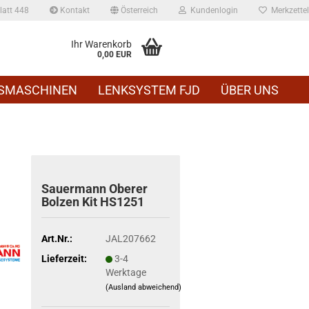
att 448
Kontakt
Österreich
Kundenlogin
Merkzettel
Ihr Warenkorb
0,00 EUR
SMASCHINEN
LENKSYSTEM FJD
ÜBER UNS
Sauer­mann Obe­rer
Bol­zen Kit HS1251
Art.Nr.:
JAL207662
Lieferzeit:
3-4
Werktage
(Ausland abweichend)