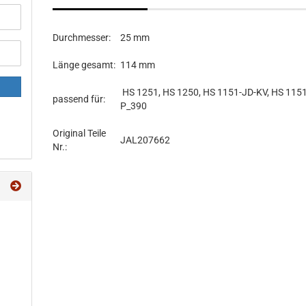
Durchmesser:
25 mm
Länge gesamt:
114 mm
HS 1251, HS 1250, HS 1151-JD-KV, HS 1151
passend für:
P_390
Original Teile
JAL207662
Nr.: