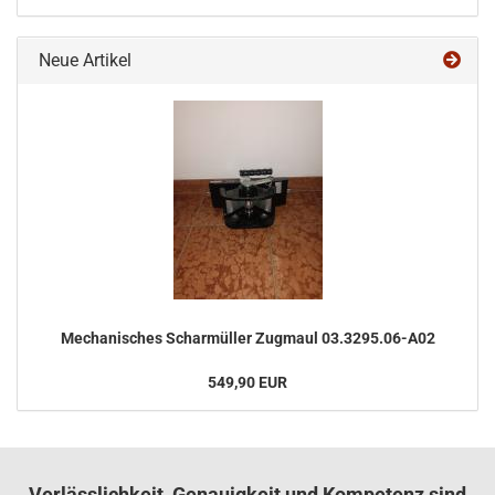
Neue Artikel
Me­cha­ni­sches Schar­mül­ler Zug­maul 03.3295.06-​A02
549,90 EUR
Verlässlichkeit, Genauigkeit und Kompetenz sind