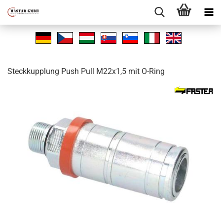
Steck­kupp­lung Push Pull M22x1,5 mit O-​Ring