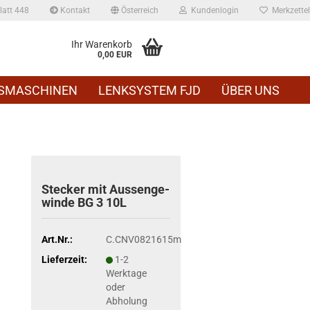
att 448
Kontakt
Österreich
Kundenlogin
Merkzettel
Ihr Warenkorb
0,00 EUR
SMASCHINEN
LENKSYSTEM FJD
ÜBER UNS
Ste­cker mit Aus­sen­ge­
win­de BG 3 10L
Art.Nr.:
C.CNV0821615m
Lieferzeit:
1-2
Werktage
oder
Abholung