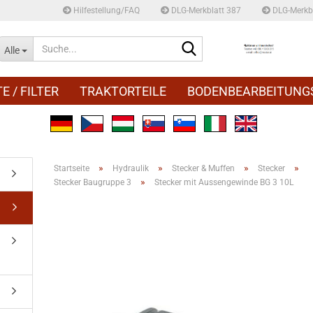
Hilfestellung/FAQ
DLG-Merkblatt 387
DLG-Merkbl
Suche...
Alle
E / FILTER
TRAKTORTEILE
BODENBEARBEITUNG
»
»
»
»
Startseite
Hydraulik
Stecker & Muffen
Stecker
»
Stecker Baugruppe 3
Stecker mit Aussengewinde BG 3 10L