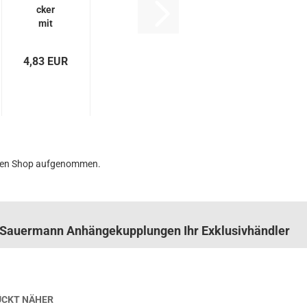
cker
mit
Aus­
sen­
4,83 EUR
ge­
win­de
BG 3
15L
n den Shop aufgenommen.
n. Sauermann Anhängekupplungen Ihr Exklusivhändler
RÜCKT NÄHER