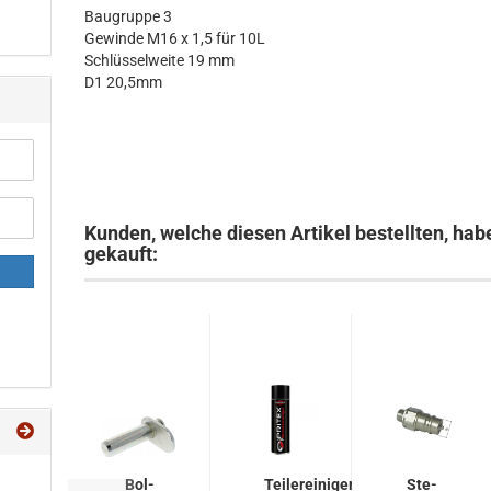
Baugruppe 3
Gewinde M16 x 1,5 für 10L
Schlüsselweite 19 mm
D1 20,5mm
Kunden, welche diesen Artikel bestellten, hab
gekauft:
Bol­
Tei­le­rei­ni­ger
Ste­