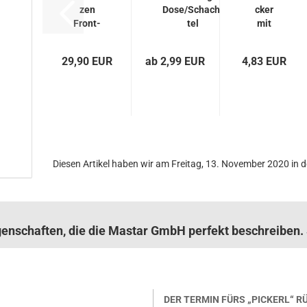
zen
Dose/Schach­
cker
Front­
tel
mit
hy­
Aus­
drau­
sen­
29,90 EUR
ab 2,99 EUR
4,83 EUR
lik
ge­
John
win­de
Deere
BG 3
12L
Diesen Artikel haben wir am Freitag, 13. November 2020 i
igenschaften, die die Mastar GmbH perfekt beschreibe
DER TERMIN FÜRS „PICKERL“ 