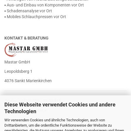
▪ Aus- und Einbau von Komponenten vor Ort
▪ Schadensanalyse vor Ort
▪ Mobiles Schlauchpressen vor Ort
KONTAKT & BERATUNG
Mastar GmbH
Leopoldsberg 1
4076 Sankt Marienkirchen
Telefon +43 (0) 650 / 53 00 215
Diese Webseite verwendet Cookies und andere
E-Mail
office@mastar.at
Technologien
Wir verwenden Cookies und ähnliche Technologien, auch von
Drittanbietern, um die ordentliche Funktionsweise der Website zu
gewährleisten, die Nutzung unseres Angebotes zu analysieren und Ihnen