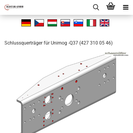
Schluss­quer­trä­ger für Uni­mog -Q37 (427 310 05 46)