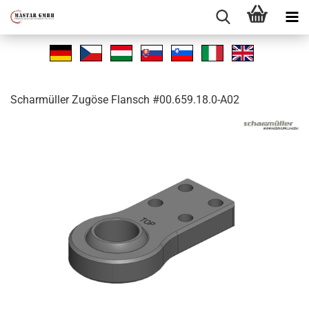
Schar­mül­ler Zu­gö­se Flansch #00.659.18.0-A02