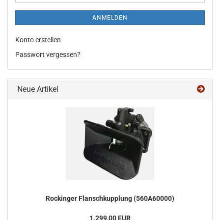
ANMELDEN
Konto erstellen
Passwort vergessen?
Neue Artikel
Ro­ck­in­ger Flansch­kupp­lung (560A60000)
1.299,00 EUR