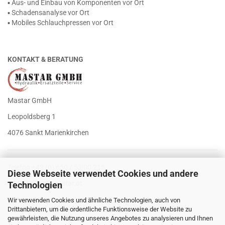
▪ Aus- und Einbau von Komponenten vor Ort
▪ Schadensanalyse vor Ort
▪ Mobiles Schlauchpressen vor Ort
KONTAKT & BERATUNG
Mastar GmbH
Leopoldsberg 1
4076 Sankt Marienkirchen
Telefon +43 (0) 650 / 53 00 215
Diese Webseite verwendet Cookies und andere
E-Mail
office@mastar.at
Technologien
Wir verwenden Cookies und ähnliche Technologien, auch von
Drittanbietern, um die ordentliche Funktionsweise der Website zu
gewährleisten, die Nutzung unseres Angebotes zu analysieren und Ihnen