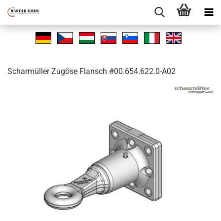
Schar­mül­ler Zu­gö­se Flansch #00.654.622.0-A02