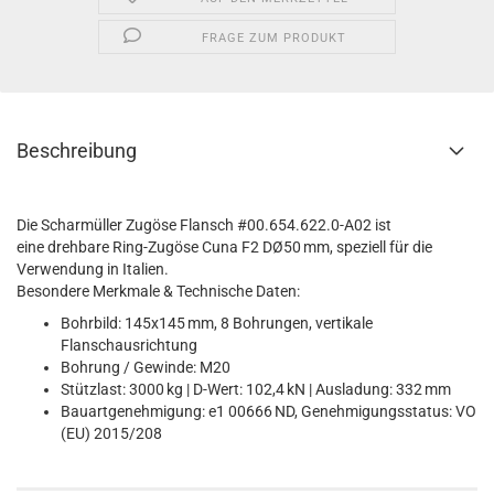
FRAGE ZUM PRODUKT
Beschreibung
Die Scharmüller Zugöse Flansch #00.654.622.0-A02 ist
eine drehbare Ring-Zugöse Cuna F2 DØ50 mm, speziell für die
Verwendung in Italien.
Besondere Merkmale & Technische Daten:
Bohrbild: 145x145 mm, 8 Bohrungen, vertikale
Flanschausrichtung
Bohrung / Gewinde: M20
Stützlast: 3000 kg | D-Wert: 102,4 kN | Ausladung: 332 mm
Bauartgenehmigung: e1 00666 ND, Genehmigungsstatus: VO
(EU) 2015/208