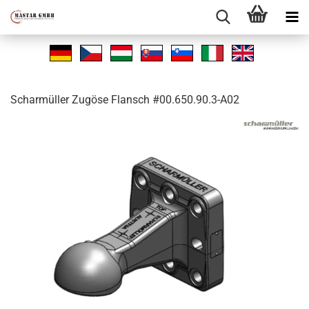
Schar­mül­ler Zu­gö­se Flansch #00.650.90.3-A02