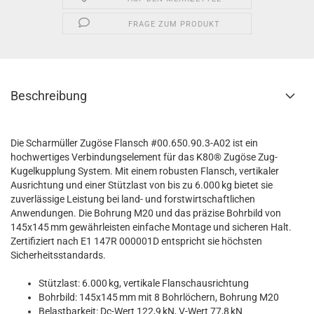
FRAGE ZUM PRODUKT
Beschreibung
Die Scharmüller Zugöse Flansch #00.650.90.3-A02 ist ein
hochwertiges Verbindungselement für das K80® Zugöse Zug-
Kugelkupplung System. Mit einem robusten Flansch, vertikaler
Ausrichtung und einer Stützlast von bis zu 6.000 kg bietet sie
zuverlässige Leistung bei land- und forstwirtschaftlichen
Anwendungen. Die Bohrung M20 und das präzise Bohrbild von
145x145 mm gewährleisten einfache Montage und sicheren Halt.
Zertifiziert nach E1 147R 000001D entspricht sie höchsten
Sicherheitsstandards.
Stützlast: 6.000 kg, vertikale Flanschausrichtung
Bohrbild: 145x145 mm mit 8 Bohrlöchern, Bohrung M20
Belastbarkeit: Dc-Wert 122,9 kN, V-Wert 77,8 kN