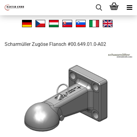
Schar­mül­ler Zu­gö­se Flansch #00.649.01.0-A02