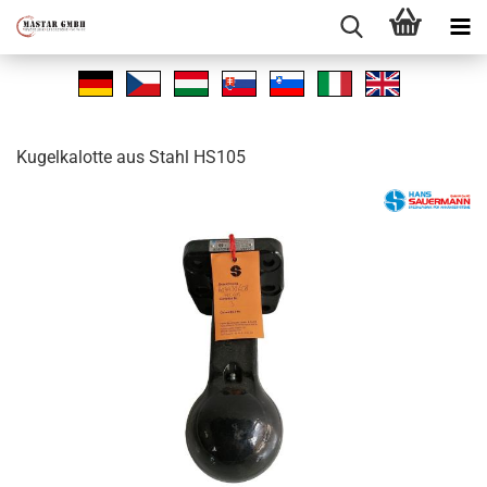
Ku­gel­ka­lot­te aus Stahl HS105