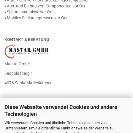
▪ Anfertigen von Hochdruckreinigerschläuchen
▪ Aus- und Einbau von Komponenten vor Ort
▪ Schadensanalyse vor Ort
▪ Mobiles Schlauchpressen vor Ort
KONTAKT & BERATUNG
Mastar GmbH
Leopoldsberg 1
4076 Sankt Marienkirchen
Telefon +43 (0) 650 / 53 00 215
Diese Webseite verwendet Cookies und andere
E-Mail
office@mastar.at
Technologien
Wir verwenden Cookies und ähnliche Technologien, auch von
Drittanbietern, um die ordentliche Funktionsweise der Website zu