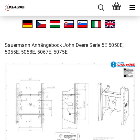
Sauer­mann An­hän­ge­bock John Deere Serie 5E 5050E,
5055E, 5058E, 5067E, 5075E