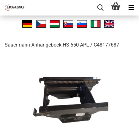
Sauer­mann An­hän­ge­bock HS 650 APL / C48177687