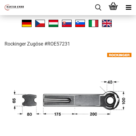
Ro­ck­in­ger Zu­gö­se #ROE57231