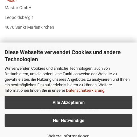
Mastar GmbH
Leopoldsberg 1
4076 Sankt Marienkirchen
Telefon +43 (0) 650 / 53 00 215
Diese Webseite verwendet Cookies und andere
E-Mail
office@mastar.at
Technologien
Wir verwenden Cookies und ähnliche Technologien, auch von
Drittanbietern, um die ordentliche Funktionsweise der Website zu
gewährleisten, die Nutzung unseres Angebotes zu analysieren und Ihnen
ein bestmögliches Einkaufserlebnis bieten zu können. Weitere
Informationen finden Sie in unserer
Datenschutzerklärung
.
VERTRAG WIDERRUFEN
Alle Akzeptieren
Webshop
by Gambio.de © 2025
Nur Notwendige
Weitere Informationen