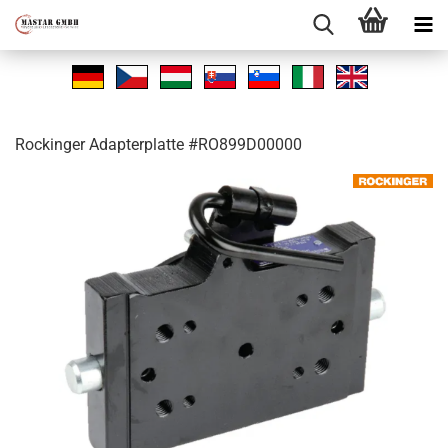
Ro­ck­in­ger Ad­ap­ter­plat­te #RO899D00000