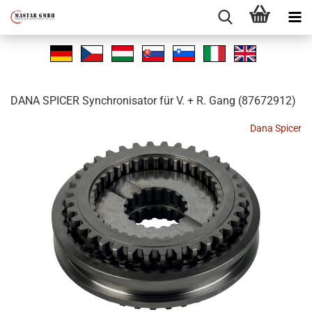
DANA SPI­CER Syn­chro­ni­sa­tor für V. + R. Gang (87672912)
Dana Spicer