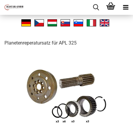
Pla­ne­ten­re­pe­ra­tur­satz für APL 325