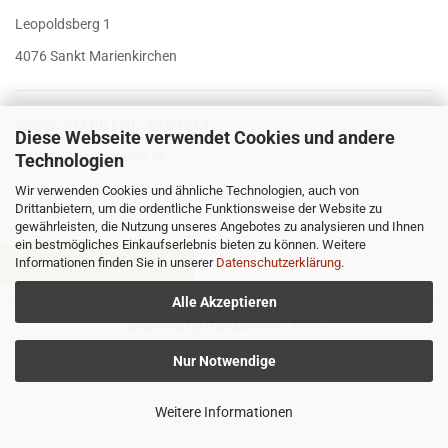
Leopoldsberg 1
4076 Sankt Marienkirchen
Telefon +43 (0) 650 / 53 00 215
Diese Webseite verwendet Cookies und andere
E-Mail
office@mastar.at
Technologien
Wir verwenden Cookies und ähnliche Technologien, auch von
Drittanbietern, um die ordentliche Funktionsweise der Website zu
gewährleisten, die Nutzung unseres Angebotes zu analysieren und Ihnen
ein bestmögliches Einkaufserlebnis bieten zu können. Weitere
Informationen finden Sie in unserer
Datenschutzerklärung
.
VERTRAG WIDERRUFEN
Alle Akzeptieren
Webshop
by Gambio.de © 2025
Nur Notwendige
Weitere Informationen