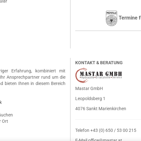
ular
Termine f
KONTAKT & BERATUNG
riger Erfahrung, kombiniert mit
Ihr Ansprechpartner rund um die
nd bieten Ihnen in diesem Bereich
Mastar GmbH
Leopoldsberg 1
k
4076 Sankt Marienkirchen
läuchen
 Ort
Telefon +43 (0) 650 / 53 00 215
E-Mail
office@mastar.at