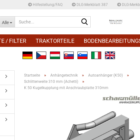
Hilfestellung/FAQ
DLG-Merkblatt 387
DLG-Merkbl
Suche...
Alle
E / FILTER
TRAKTORTEILE
BODENBEARBEITUNG
»
»
»
Startseite
Anhängetechnik
Autoanhänger (K50)
»
Schlittenweite 310 mm (Achetti)
K 50 Kugelkupplung mit Anschraubplatte 310mm