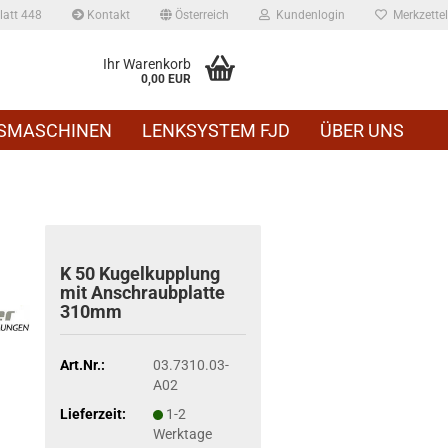
att 448
Kontakt
Österreich
Kundenlogin
Merkzettel
Ihr Warenkorb
0,00 EUR
SMASCHINEN
LENKSYSTEM FJD
ÜBER UNS
K 50 Ku­gel­kupp­lung
mit An­schraub­plat­te
310mm
Art.Nr.:
03.7310.03-
A02
Lieferzeit:
1-2
Werktage