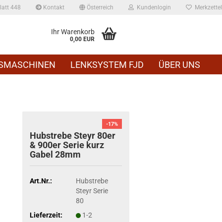
att 448
Kontakt
Österreich
Kundenlogin
Merkzettel
Ihr Warenkorb
0,00 EUR
SMASCHINEN
LENKSYSTEM FJD
ÜBER UNS
-17%
Hub­stre­be Steyr 80er
& 900er Serie kurz
Gabel 28mm
Art.Nr.:
Hubstrebe
Steyr Serie
80
Lieferzeit:
1-2