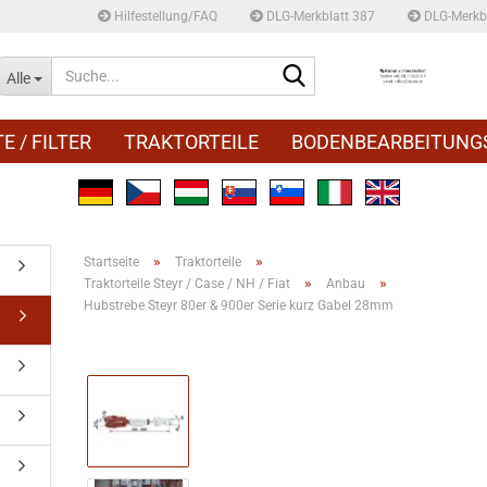
Hilfestellung/FAQ
DLG-Merkblatt 387
DLG-Merkbl
Suche...
Alle
E / FILTER
TRAKTORTEILE
BODENBEARBEITUNG
»
»
Startseite
Traktorteile
»
»
Traktorteile Steyr / Case / NH / Fiat
Anbau
Hubstrebe Steyr 80er & 900er Serie kurz Gabel 28mm