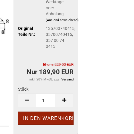
Werktage
oder
Abholung
(Ausland abweichend)
Original
135700740415,
Teile Nr.:
35700740415,
357 00 74
0415
Ehem. 229,00 EUR
Nur 189,90 EUR
inkl. 20% MwSt. zzgl.
Versand
Stück:
Stück