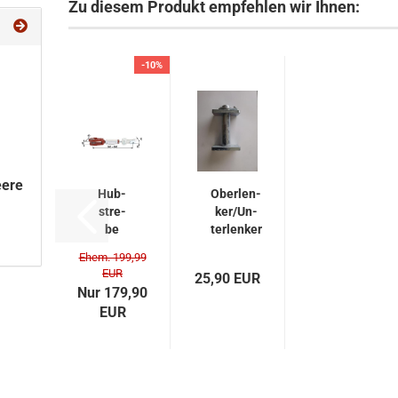
Zu diesem Produkt empfehlen wir Ihnen:
-10%
eere
Hub­
Ober­len­
stre­
ker/Un­
be
ter­len­ker
Steyr
Bol­zen
Ehem. 199,99
80er
25x108,5
EUR
25,90 EUR
Serie
mm für
Nur 179,90
lang
John
EUR
Deere