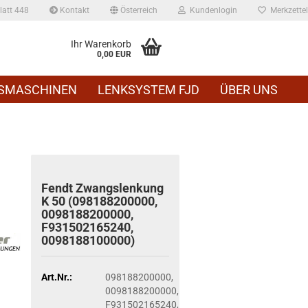
att 448
Kontakt
Österreich
Kundenlogin
Merkzettel
Ihr Warenkorb
0,00 EUR
SMASCHINEN
LENKSYSTEM FJD
ÜBER UNS
Fendt Zwangs­len­kung
K 50 (098188200000,
0098188200000,
F931502165240,
0098188100000)
Art.Nr.:
098188200000,
0098188200000,
F931502165240,