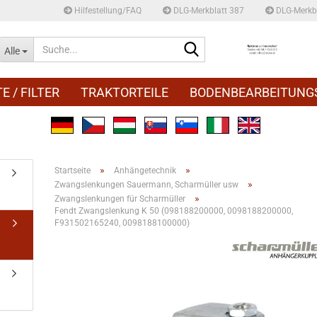
Hilfestellung/FAQ
DLG-Merkblatt 387
DLG-Merkbl
Suche...
Alle
E / FILTER
TRAKTORTEILE
BODENBEARBEITUNG
»
»
Startseite
Anhängetechnik
»
Zwangslenkungen Sauermann, Scharmüller usw
»
Zwangslenkungen für Scharmüller
Fendt Zwangslenkung K 50 (098188200000, 0098188200000,
F931502165240, 0098188100000)