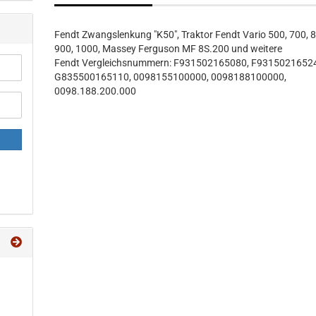
Fendt Zwangslenkung "K50", Traktor Fendt Vario 500, 700, 
900, 1000, Massey Ferguson MF 8S.200 und weitere
Fendt Vergleichsnummern: F931502165080, F9315021652
G835500165110, 0098155100000, 0098188100000,
0098.188.200.000