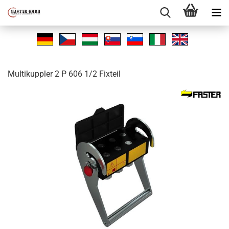
Mul­tikupp­ler 2 P 606 1/2 Fix­teil