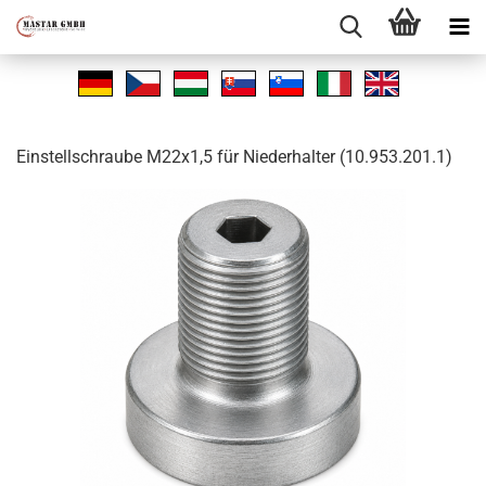
Ein­stell­schrau­be M22x1,5 für Nie­der­hal­ter (10.953.201.1)