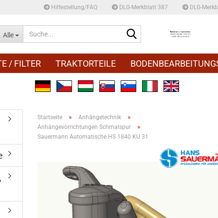
Hilfestellung/FAQ
DLG-Merkblatt 387
DLG-Merkbl
Suche...
Alle
E / FILTER
TRAKTORTEILE
BODENBEARBEITUNG
»
»
Startseite
Anhängetechnik
»
Anhängevorrichtungen Schmalspur
Sauermann Automatische HS 1840 KU 31
e
,