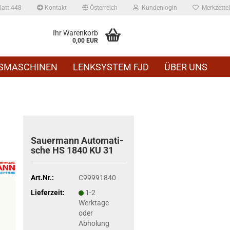
att 448
Kontakt
Österreich
Kundenlogin
Merkzettel
Ihr Warenkorb
0,00 EUR
SMASCHINEN
LENKSYSTEM FJD
ÜBER UNS
Sauer­mann Au­to­ma­ti­
sche HS 1840 KU 31
Art.Nr.:
C99991840
Lieferzeit:
1-2
Werktage
oder
Abholung