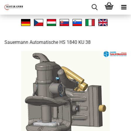
Sauer­mann Au­to­ma­ti­sche HS 1840 KU 38