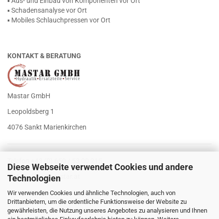
▪ Aus- und Einbau von Komponenten vor Ort
▪ Schadensanalyse vor Ort
▪ Mobiles Schlauchpressen vor Ort
KONTAKT & BERATUNG
Mastar GmbH
Leopoldsberg 1
4076 Sankt Marienkirchen
Telefon +43 (0) 650 / 53 00 215
Diese Webseite verwendet Cookies und andere
E-Mail
office@mastar.at
Technologien
Wir verwenden Cookies und ähnliche Technologien, auch von
Drittanbietern, um die ordentliche Funktionsweise der Website zu
gewährleisten, die Nutzung unseres Angebotes zu analysieren und Ihnen