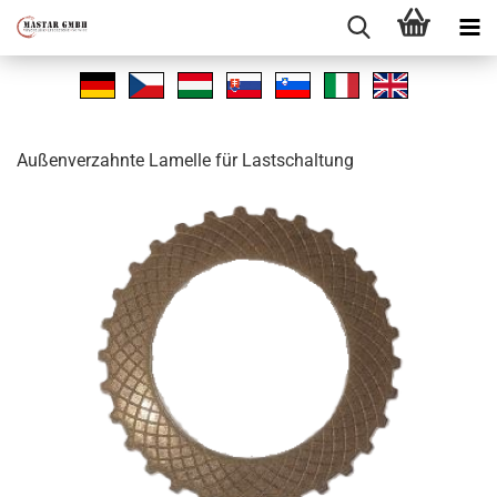
Au­ßen­ver­zahn­te La­mel­le für Last­schal­tung