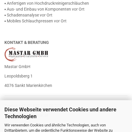
▪ Anfertigen von Hochdruckreinigerschläuchen
▪ Aus- und Einbau von Komponenten vor Ort
▪ Schadensanalyse vor Ort
▪ Mobiles Schlauchpressen vor Ort
KONTAKT & BERATUNG
Mastar GmbH
Leopoldsberg 1
4076 Sankt Marienkirchen
Telefon +43 (0) 650 / 53 00 215
Diese Webseite verwendet Cookies und andere
E-Mail
office@mastar.at
Technologien
Wir verwenden Cookies und ähnliche Technologien, auch von
Drittanbietern, um die ordentliche Funktionsweise der Website zu