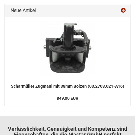
Neue Artikel
Schar­mül­ler Zug­maul mit 38mm Bol­zen (03.2703.021-​A16)
849,00 EUR
Verlässlichkeit, Genauigkeit und Kompetenz sind
Eigenschaften, die die Mastar GmbH perfekt