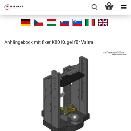
An­hän­ge­bock mit fixer K80 Kugel für Val­tra