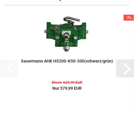
-7%
Sauer­mann AHK HS200-​​K50-​330(schwarz/grün)
Ehem. 629,99 EUR
Nur 579,99 EUR