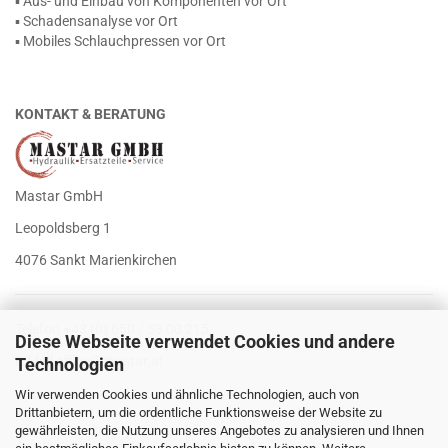
▪ Aus- und Einbau von Komponenten vor Ort
▪ Schadensanalyse vor Ort
▪ Mobiles Schlauchpressen vor Ort
KONTAKT & BERATUNG
Mastar GmbH
Leopoldsberg 1
4076 Sankt Marienkirchen
Telefon +43 (0) 650 / 53 00 215
Diese Webseite verwendet Cookies und andere
E-Mail
office@mastar.at
Technologien
Wir verwenden Cookies und ähnliche Technologien, auch von
Drittanbietern, um die ordentliche Funktionsweise der Website zu
gewährleisten, die Nutzung unseres Angebotes zu analysieren und Ihnen