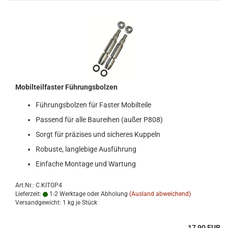
Mo­bil­teil­fas­ter Füh­rungs­bol­zen
Füh­rungs­bol­zen für Fas­ter Mo­bil­tei­le
Pas­send für alle Bau­rei­hen (außer P808)
Sorgt für prä­zi­ses und si­che­res Kup­peln
Ro­bus­te, lang­le­bi­ge Aus­füh­rung
Ein­fa­che Mon­ta­ge und War­tung
Art.Nr.: C.KITGP4
Lieferzeit:
1-2 Werktage oder Abholung
(Ausland abweichend)
Versandgewicht:
1
kg je Stück
17,90 EUR